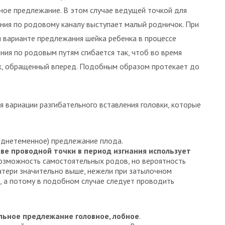
ное предлежание. В этом случае ведущей точкой для
ия по родовому каналу выступает малый родничок. При
 варианте предлежания шейка ребенка в процессе
ия по родовым путям сгибается так, чтоб во время
ок, обращенный вперед. Подобным образом протекает до
 вариации разгибательного вставления головки, которые
еднетеменное) предлежание плода.
ве проводной точки в период изгнания использует
возможность самостоятельных родов, но вероятность
тери значительно выше, нежели при затылочном
, а потому в подобном случае следует проводить
льное предлежание головное, лобное
.