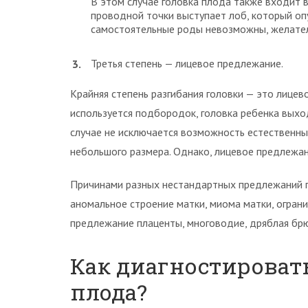
В этом случае головка плода также входит 
проводной точки выступает лоб, который оп
самостоятельные роды невозможны, желате
Третья степень — лицевое предлежание.
Крайняя степень разгибания головки — это лицев
используется подбородок, головка ребенка выхо
случае не исключается возможность естественны
небольшого размера. Однако, лицевое предлежани
Причинами разных нестандартных предлежаний п
аномальное строение матки, миома матки, огран
предлежание плаценты, многоводие, дряблая брю
Как диагностироват
плода?