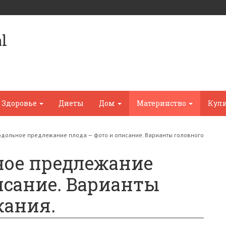
l
Здоровье
Диеты
Дом
Материнство
Кул
одольное предлежание плода — фото и описание. Варианты головного
ное предлежание
исание. Варианты
жания.