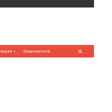
инария
Знаменитости