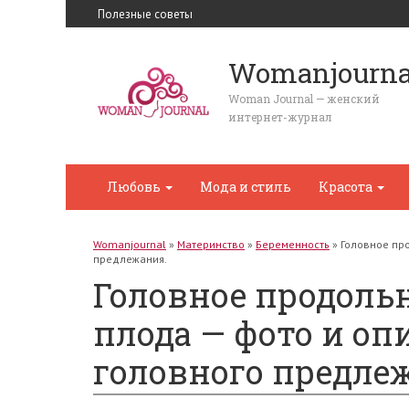
Полезные советы
Womanjourna
Woman Journal — женский
интернет-журнал
Любовь
Мода и стиль
Красота
Womanjournal
»
Материнство
»
Беременность
»
Головное пр
предлежания.
Головное продоль
плода — фото и оп
головного предле