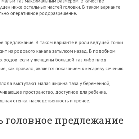
в малый таз максимальным размером. В качестве
ущен ниже остальных частей головки. В таком варианте
льно оперативное родоразрешение.
ое предлежание. В таком варианте в роли ведущей точки
дит из родового канала затылком назад. В подобном
х родов, если у женщины большой таз либо плод
е, как правило, является показанием к кесареву сечению.
лода выступают малая ширина таза у беременной,
ичивающее пространство, доступное для ребенка,
шная стенка, наследственность и прочее.
ь головное предлежание