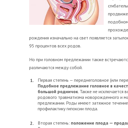
сгибатель
продвижен
подобном
прохожден
рождения изначально на свет появляется затыл
95 процентов всех родов.
Но при головном предлежании также встречаются
различаются между собой.
Первая степень — переднеголовное (или пер
Подобное предлежание головное в качест
большой родничок
. Также не исключается 
родового травматизма новорожденного и ма
предлежании. Роды имеют затяжное течение
профилактику гипоксии плода.
Вторая степень:
положение плода — продо