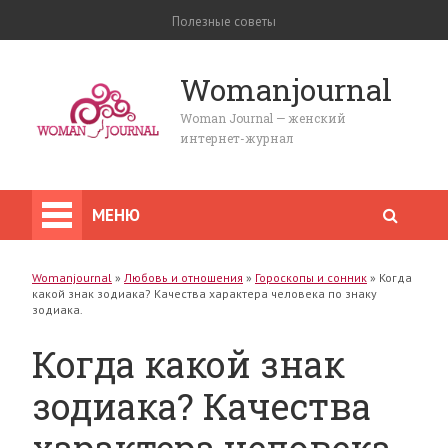
Полезные советы
Womanjournal
Woman Journal — женский
интернет-журнал
МЕНЮ
Womanjournal
»
Любовь и отношения
»
Гороскопы и сонник
»
Когда
какой знак зодиака? Качества характера человека по знаку
зодиака.
Когда какой знак
зодиака? Качества