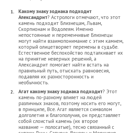
Какому знаку зодиака подходит
Александрит
? Астрологи отмечают, что этот
камень подходит Близнецам, Львам,
Скорпионам и Водолеям. Именно
непостоянные и переменчивые Близнецы
могут найти взаимопонимание с этим камнем,
который олицетворяет перемены в судьбе.
Естественное беспокойство подталкивает их
на принятие неверных решений, а
Александрит помогает найти встать на
правильный путь, отыскать равновесия,
подавляя их разносторонность и
необычность.
Агат какому знаку зодиака подходит
? Этот
камень по-разному влияет на людей
различных знаков, поэтому носить его могут,
в принципе, Все. Агат является символом
долголетия и благополучия, он представляет
собой слоистый камень (их второе
название — полосатые), тесно связанный с
силами Луны, Сатурна, Венеры и Меркурия.