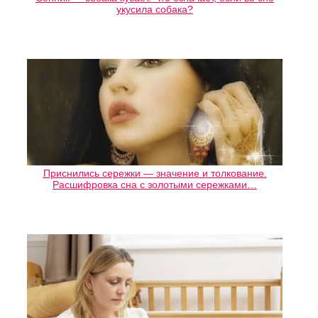
укусила собака?
Приснились сережки — значение и толкование.
Расшифровка сна с золотыми сережками…