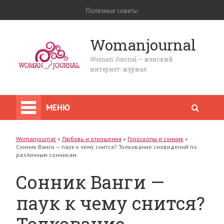
Полезные советы
Womanjournal
Woman Journal — женский
интернет-журнал
МЕНЮ
Womanjournal
»
Любовь и отношения
»
Гороскопы и сонник
»
Сонник Ванги — паук к чему снится? Толкование сновидений по
различным сонникам.
Сонник Ванги —
паук к чему снится?