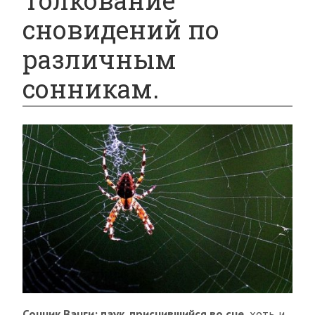
Толкование
сновидений по
различным
сонникам.
Сонник Ванги: паук, приснившийся во сне
, хоть и