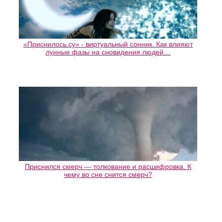
«Приснилось.су» - виртуальный сонник. Как влияют
лунные фазы на сновидения людей…
Приснился смерч — толкование и расшифровка. К
чему во сне снится смерч?