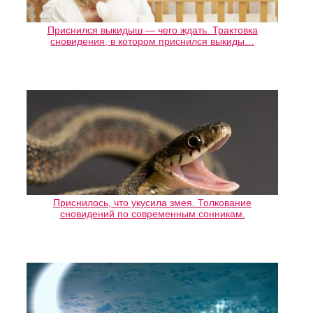
Приснился выкидыш — чего ждать. Трактовка
сновидения, в котором приснился выкиды…
Приснилось, что укусила змея. Толкование
сновидений по современным сонникам.