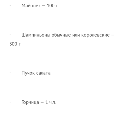
Майонез — 100 г
·
Шампиньоны обычные или королевские —
·
300 г
Пучок салата
·
Горчица — 1 ч.л.
·