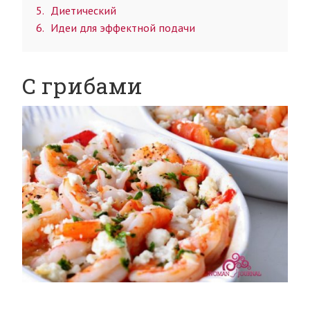
5
Диетический
6
Идеи для эффектной подачи
С грибами