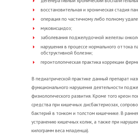
дегенеративный хронический воспалительны
восстановительная и хроническая стадия па
операция по частичному либо полному удал
муковисцидоз;
заболевания поджелудочной желелзы онколо
нарушения в процессе нормального оттока п
обструктивной болезни;
геронтологическая практика коррекции фер
В педиатрической практике данный препарат наз
функционального нарушения деятельности подже
физиологического развития. Кроме того креон по
средства при кишечных дисбактериозах, сопро
бактерий в тонком и толстом кишечнике. В ранн
устранению кишечных колик, а также при нарушен
килограмм веса младенца).