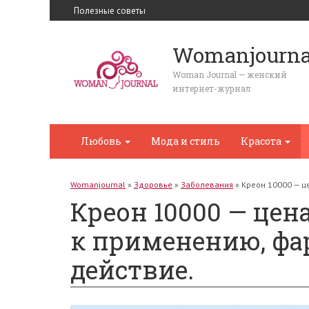
Полезные советы
Womanjourna
Woman Journal — женский
интернет-журнал
Любовь
Мода и стиль
Красота
Womanjournal
»
Здоровье
»
Заболевания
»
Креон 10000 — ц
Креон 10000 — цен
к применению, фа
действие.