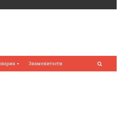
инария
Знаменитости