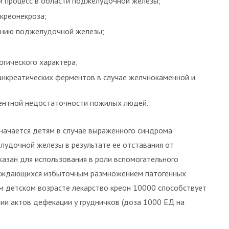
й процесс в области поджелудочной железы;
нкреонекроза;
ению поджелудочной железы;
гического характера;
анкреатических ферментов в случае желчнокаменной и
ментной недостаточности пожилых людей.
начается детям в случае выраженного синдрома
лудочной железы в результате ее отставания от
казан для использования в роли вспомогательного
вождающихся избыточным размножением патогенных
ем детском возрасте лекарство креон 10000 способствует
ии актов дефекации у грудничков (доза 1000 ЕД на