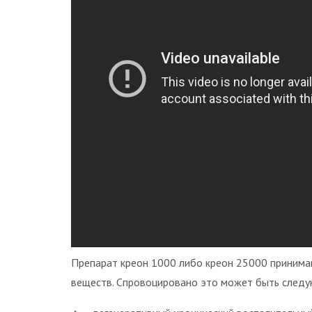
Препарат креон 1000 либо креон 25000 приним
веществ. Спровоцировано это может быть след