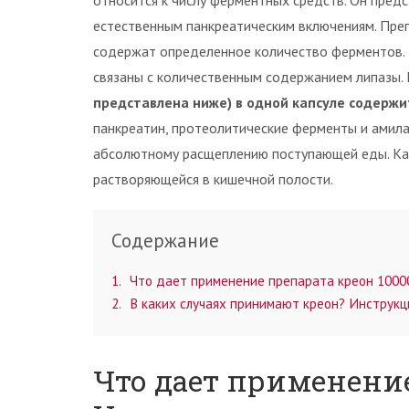
относится к числу ферментных средств. Он пред
естественным панкреатическим включениям. Преп
содержат определенное количество ферментов. 
связаны с количественным содержанием липазы. 
представлена ниже) в одной капсуле содержи
панкреатин, протеолитические ферменты и амила
абсолютному расщеплению поступающей еды. Ка
растворяющейся в кишечной полости.
Содержание
1
Что дает применение препарата креон 10000
2
В каких случаях принимают креон? Инструкц
Что дает применение