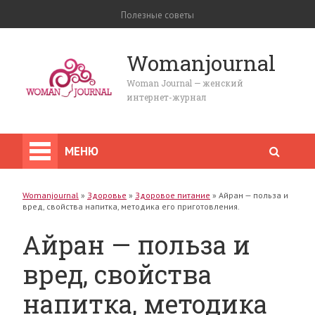
Полезные советы
Womanjournal
Woman Journal — женский
интернет-журнал
МЕНЮ
Womanjournal
»
Здоровье
»
Здоровое питание
»
Айран — польза и
вред, свойства напитка, методика его приготовления.
Айран — польза и
вред, свойства
напитка, методика