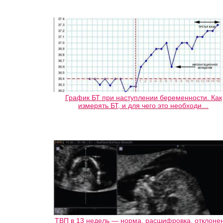
График БТ при наступлении беременности. Как
измерять БТ, и для чего это необходи…
ТВП в 13 недель — норма, расшифровка, отклоне