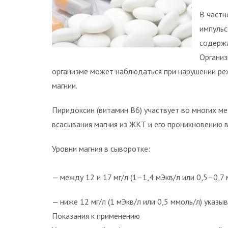
В частн
импульс
содержа
Организ
организме может наблюдаться при нарушении реж
магнии.
Пиридоксин (витамин B6) участвует во многих м
всасывания магния из ЖКТ и его проникновению в
Уровни магния в сыворотке:
— между 12 и 17 мг/л (1–1,4 мЭкв/л или 0,5–0,7
— ниже 12 мг/л (1 мЭкв/л или 0,5 ммоль/л) указ
Показания к применению