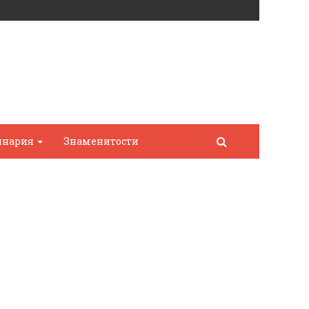
инария
Знаменитости