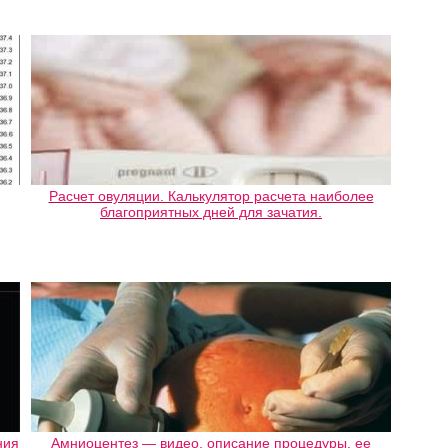
Расчет овуляции. Калькулятор расчета наиболее
благоприятных дней для зачатия.
ния
Амниоцентез — видео, описание процедуры, ее