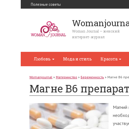
Полезные советы
Womanjourna
Woman Journal — женский
интернет-журнал
Любовь
Мода и стиль
Красота
Womanjournal
»
Материнство
»
Беременность
»
Магне B6 пр
Магне B6 препара
Магний 
необход
участву