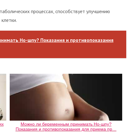
етаболических процессах, способствует улучшению
 клетки.
нимать Но-шпу? Показания и противопоказания
их
Можно ли беременным принимать Но-шпу?
Показания и противопоказания для приема пр…