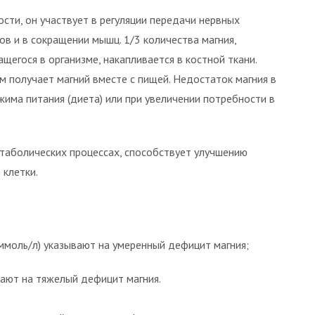
ости, он участвует в регуляции передачи нервных
ов и в сокращении мышц. 1/3 количества магния,
щегося в организме, накапливается в костной ткани.
м получает магний вместе с пищей. Недостаток магния в
има питания (диета) или при увеличении потребности в
етаболических процессах, способствует улучшению
 клетки.
 ммоль/л) указывают на умеренный дефицит магния;
ывают на тяжелый дефицит магния.