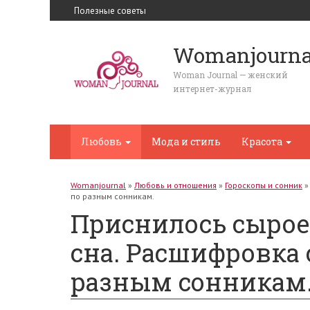
Полезные советы
Womanjourna
Woman Journal — женский
интернет-журнал
Любовь
Мода и стиль
Красота
Womanjournal
»
Любовь и отношения
»
Гороскопы и сонник
по разным сонникам.
Приснилось сырое
сна. Расшифровка
разным сонникам