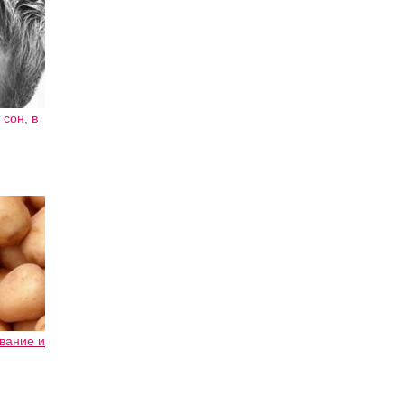
сон, в
вание и