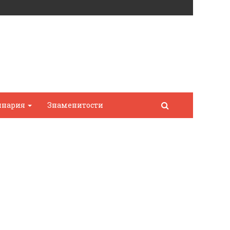
инария
Знаменитости