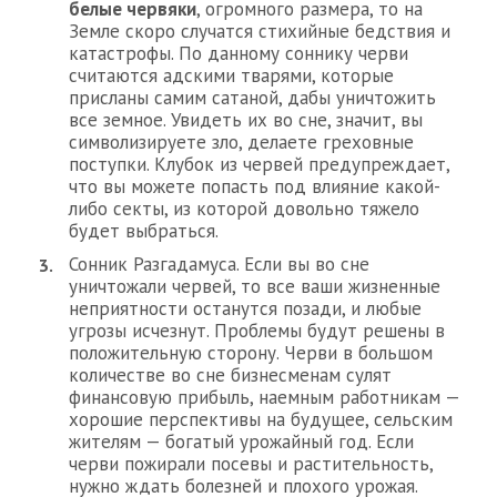
белые червяки
, огромного размера, то на
Земле скоро случатся стихийные бедствия и
катастрофы. По данному соннику черви
считаются адскими тварями, которые
присланы самим сатаной, дабы уничтожить
все земное. Увидеть их во сне, значит, вы
символизируете зло, делаете греховные
поступки. Клубок из червей предупреждает,
что вы можете попасть под влияние какой-
либо секты, из которой довольно тяжело
будет выбраться.
Сонник Разгадамуса. Если вы во сне
уничтожали червей, то все ваши жизненные
неприятности останутся позади, и любые
угрозы исчезнут. Проблемы будут решены в
положительную сторону. Черви в большом
количестве во сне бизнесменам сулят
финансовую прибыль, наемным работникам —
хорошие перспективы на будущее, сельским
жителям — богатый урожайный год. Если
черви пожирали посевы и растительность,
нужно ждать болезней и плохого урожая.