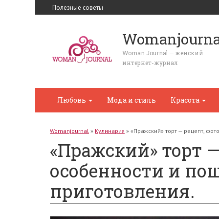
Полезные советы
Womanjourna
Woman Journal — женский
интернет-журнал
Любовь
Мода и стиль
Красота
Womanjournal
»
Кулинария
»
«Пражский» торт — рецепт, фот
«Пражский» торт —
особенности и по
приготовления.