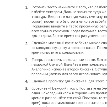
Готовить тесто начинайте с того, что разбей
взбейте миксером. Дальше засыпьте туда же 
текстуры. Введите в яичную массу сметану, 
соком), после чего быстро и легко все взбей
Порционно введите в тесто просеянную белую
всех мучных комочков. Когда получите тесто
для отдыха. За это время как раз успеет наг
Сделайте масляный крем: взбейте мягкое сл
оставшуюся сгущенку и порошок какао. Прод
крем поместите в холодильник.
Теперь время печь шоколадные коржи. Для э
пекарской бумагой. Вылейте в нее половину 
Аналогично испеките второй бисквит. Остуди
половины (можно для этого использовать кул
Сделайте пропитку для бисквита: для этого 
Соберите «Пражский» торт. Поставьте на бл
один шоколадный корж и хорошенько пропита
крема и разровняйте его слой. Повторяйте эт
крем), пока составляющие торта не закончат