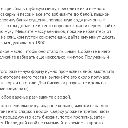
те три яйца в глубокую миску, присолите их и немного
сахарный песок и все это взбивайте до белой, пышной
половину банки сгущенки, погашенную соду (лимонным
те. Потом добавьте в тесто порошок какао и перемешайте.
 муку. Мешайте массу венчиков, пока не избавитесь от
 не слишком густой консистенции, дайте ему минут десять
реться духовка до 180С.
адкое масло, чтобы оно стало пышным. Добавьте в него
олжайте взбивать еще несколько минуток. Полученный
того разъемную форму нужно промаслить либо выстелить
приготовленного теста и выпекайте его около получаса.
те коржи на столе. Два бисквита разрежьте вдоль на
инарную нить).
любое варенье размешайте с водой.
юдо специальное кулинарное кольцо, выложите на дно
йте его сладкой водой. Сверху уложите третью часть
у процедуру (то есть бисквит, потом пропитка, затем
ся. Последний слой не смазывайте кремом, а просто