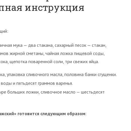
апная инструкция
щий:
ичная мука — два стакана, сахарный песок — стакан,
ммов жирной сметаны, чайная ложка пищевой соды,
ка, щепотка поваренной соли, три свежих яйца.
а, упаковка сливочного масла, половина банки сгущенки.
 воды и пятьдесят граммов варенья.
ыре больших ложки, сливочное масло — шестьдесят
ажский» готовится следующим образом
: