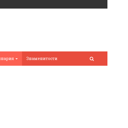
инария
Знаменитости