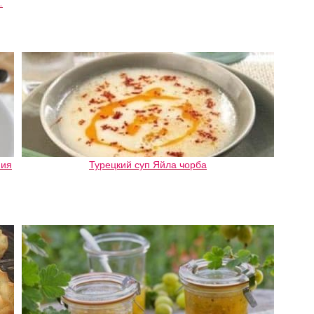
…
ния
Турецкий суп Яйла чорба