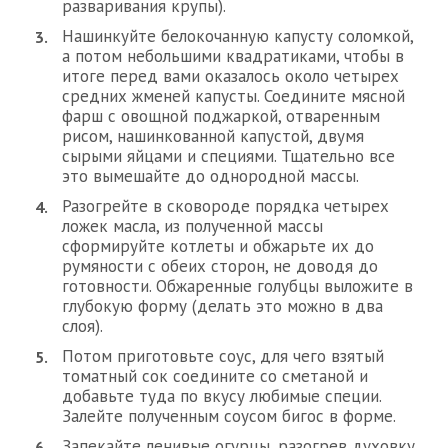
разваривания крупы).
Нашинкуйте белокочанную капусту соломкой,
а потом небольшими квадратиками, чтобы в
итоге перед вами оказалось около четырех
средних жменей капусты. Соедините мясной
фарш с овощной поджаркой, отваренным
рисом, нашинкованной капустой, двумя
сырыми яйцами и специями. Тщательно все
это вымешайте до однородной массы.
Разогрейте в сковороде порядка четырех
ложек масла, из полученной массы
сформируйте котлеты и обжарьте их до
румяности с обеих сторон, не доводя до
готовности. Обжаренные голубцы выложите в
глубокую форму (делать это можно в два
слоя).
Потом приготовьте соус, для чего взятый
томатный сок соедините со сметаной и
добавьте туда по вкусу любимые специи.
Залейте полученным соусом бигос в форме.
Запекайте ленивые огурцы, разогрев духовку