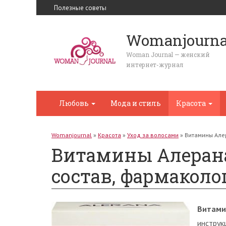
Полезные советы
Womanjourna
Woman Journal — женский
интернет-журнал
Любовь
Мода и стиль
Красота
Womanjournal
»
Красота
»
Уход за волосами
»
Витамины Алер
Витамины Алерана
состав, фармаколо
Витами
инструк