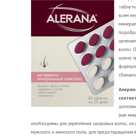
таблетк
всем не
минерал
подобра
целенап
волос. 
нужно п
формуло
сбаланс
Алеран
соотве
дополни
(как ми
необходимы для укрепления здоровых волос, их 
мужского и женского пола, для предотвращения в