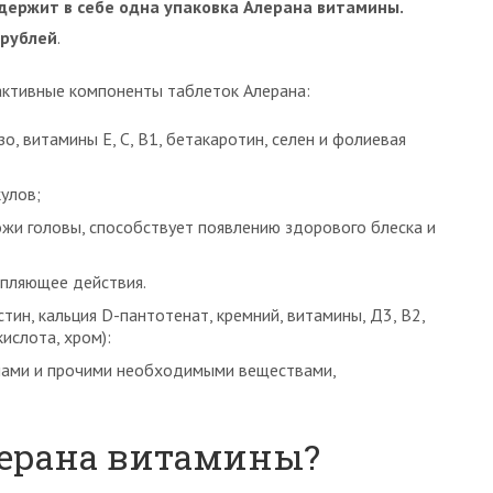
держит в себе одна упаковка Алерана витамины.
 рублей
.
активные компоненты таблеток Алерана:
, витамины Е, С, В1, бетакаротин, селен и фолиевая
улов;
ожи головы, способствует появлению здорового блеска и
пляющее действия.
тин, кальция D-пантотенат, кремний, витамины, Д3, В2,
ислота, хром):
нами и прочими необходимыми веществами,
ерана витамины?