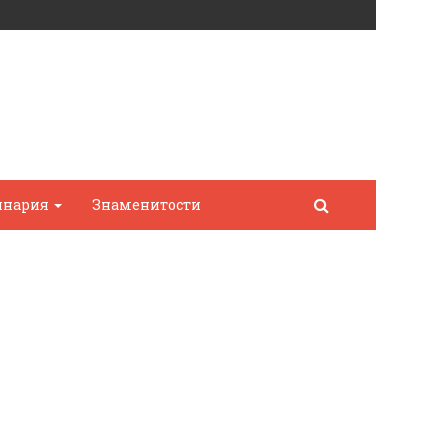
инария
Знаменитости