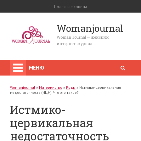
Полезные советы
Womanjournal
Woman Journal — женский
интернет-журнал
МЕНЮ
Womanjournal
»
Материнство
»
Роды
»
Истмико-цервикальная
недостаточность (ИЦН). Что это такое?
Истмико-
цервикальная
недостаточность