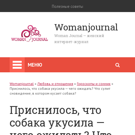
Полезные советы
Womanjournal
Woman Journal — женский
интернет-журнал
МЕНЮ
Womanjournal
»
Любовь и отношения
»
Гороскопы и сонник
»
Приснилось, что собака укусила — чего ожидать? Что сулит
сновидение, в котором кусает собака?
Приснилось, что
собака укусила —