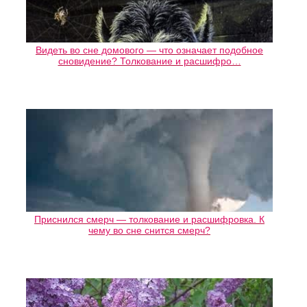
Видеть во сне домового — что означает подобное
сновидение? Толкование и расшифро…
Приснился смерч — толкование и расшифровка. К
чему во сне снится смерч?