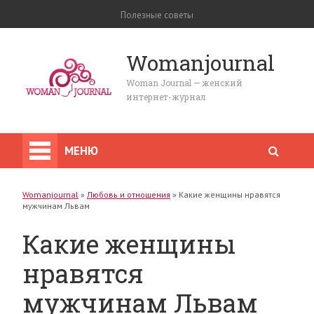
Полезные советы
Womanjournal
Woman Journal — женский
интернет-журнал
МЕНЮ
Womanjournal
»
Любовь и отношения
»
Какие женщины нравятся
мужчинам Львам
Какие женщины
нравятся
мужчинам Львам