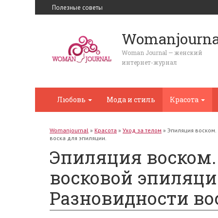
Полезные советы
Womanjourna
Woman Journal — женский
интернет-журнал
Любовь
Мода и стиль
Красота
Womanjournal
»
Красота
»
Уход за телом
»
Эпиляция воском.
воска для эпиляции.
Эпиляция воском.
восковой эпиляции
Разновидности во