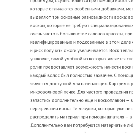
процедуры, осуществляется при помощи воска. Се
которые отличаются особенными добавками, мет
выделяют три основные разновидности воска: вос
воском, которые не требуют специализированных
очень часто в большинстве салонов красоты, пр
квалифицированные и подкованные в этом деле с
и риск получить ожоги увеличивается. Воск тепл
упаковке, самой удобной из которых является с
ролик предоставляет возможность нанести воск 
каждый волос был полностью захвачен. С помощ
является доступной для начинающих. Картридж р
микроволновой печке. Для частого проведения 
запастись дополнительно еще и воскоплавом — в
перегревании воска. Те девушки, которые уже не
распределить материал при помощи шпателя — в т
Дополнительно вам потребуются матерчатые либ