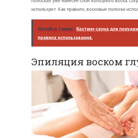
полосках уже нанесен слой холодного воска. Сог
используют. Как правило, восковые полоски испол
Читайте также:
Костюм-сауна для похуден
правила использования.
Эпиляция воском гл