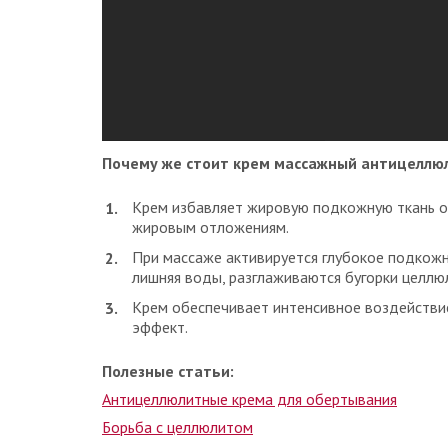
Почему же стоит крем массажный антицеллю
Крем избавляет жировую подкожную ткань от
жировым отложениям.
При массаже активируется глубокое подкож
лишняя воды, разглаживаются бугорки целлюл
Крем обеспечивает интенсивное воздействие
эффект.
Полезные статьи:
Антицеллюлитные крема для обертывания
Борьба с целлюлитом