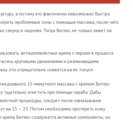
уктуру, а потому его фактически невозможно быстро
зогреть проблемные зоны с помощью массажа, после чего
ко секунд в ладонях. Тогда Витекс не только ляжет на
льзовать антицеллюлитные крема с перцем в процессе
ничьтесь круговыми движениями и разминающими
ьку это отрицательно скажется на ее тонусе.
ежедневного 15-минутного массажа с кремом Витекс.
у тщательно очистить при помощи скраба. Дабы
люлитной процедуры, следует после намазывания
ут на 15 — 25. Потом необходимо протереть кожу
ве крема Витекс содержатся активные компоненты, он