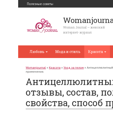
Полезные советы
Womanjourna
Woman Journal — женский
интернет-журнал
Любовь
Мода и стиль
Красота
Womanjournal
»
Красота
»
Уход за телом
»
Антицеллюлитный 
применения.
Антицеллюлитный
отзывы, состав, 
свойства, способ 