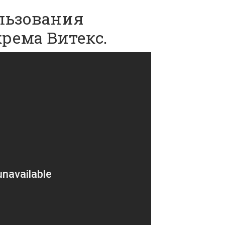
льзования
рема Витекс.