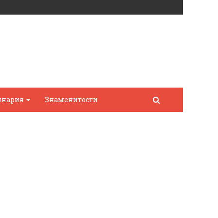
инария
Знаменитости