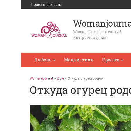
Полезные советы
Womanjourna
Woman Journal — женский
интернет-журнал
Любовь
Мода и стиль
Красота
Womanjournal
»
Дом
»
Откуда огурец родом
Откуда огурец ро