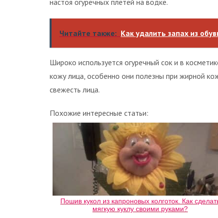
настоя огуречных плетей на водке.
Читайте также:
Как удалить запах из обув
Широко используется огуречный сок и в косметик
кожу лица, особенно они полезны при жирной ко
свежесть лица.
Похожие интересные статьи:
Пошив кукол из капроновых колготок. Как сделат
мягкую куклу своими руками?