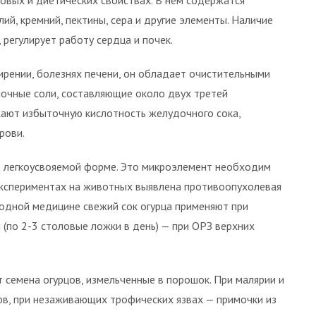
совых и диетических свойствах. В нем содержатся
лий, кремний, пектины, сера и другие элементы. Наличие
 регулирует работу сердца и почек.
ирении, болезнях печени, он обладает очистительными
лочные соли, составляющие около двух третей
жают избыточную кислотность желудочного сока,
рови.
в легкоусвояемой форме. Это микроэлемент необходим
кспериментах на животных выявлена противоопухолевая
родной медицине свежий сок огурца применяют при
 (по 2-3 столовые ложки в день) — при ОРЗ верхних
 семена огурцов, измельченные в порошок. При малярии и
в, при незаживающих трофических язвах — примочки из