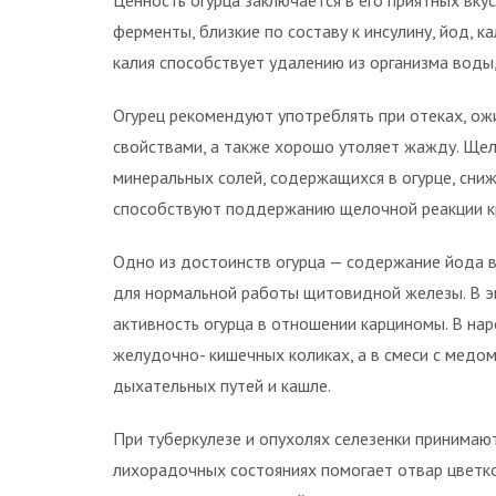
Ценность огурца заключается в его приятных вку
ферменты, близкие по составу к инсулину, йод, ка
калия способствует удалению из организма воды,
Огурец рекомендуют употреблять при отеках, ож
свойствами, а также хорошо утоляет жажду. Ще
минеральных солей, содержащихся в огурце, сни
способствуют поддержанию щелочной реакции к
Одно из достоинств огурца — содержание йода 
для нормальной работы щитовидной железы. В э
активность огурца в отношении карциномы. В на
желудочно- кишечных коликах, а в смеси с медом
дыхательных путей и кашле.
При туберкулезе и опухолях селезенки принимают
лихорадочных состояниях помогает отвар цветко