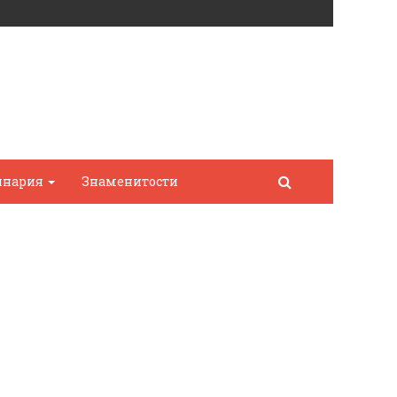
инария
Знаменитости