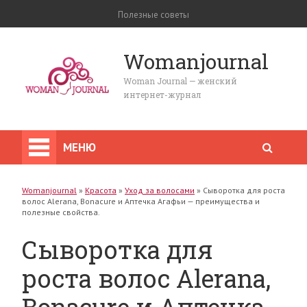
Полезные советы
Womanjournal
Woman Journal — женский
интернет-журнал
МЕНЮ
Womanjournal
»
Красота
»
Уход за волосами
»
Сыворотка для роста
волос Alerana, Bonacure и Аптечка Агафьи — преимущества и
полезные свойства.
Сыворотка для
роста волос Alerana,