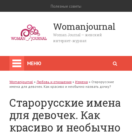
Полезные советы
Womanjournal
Woman Journal — женский
интернет-журнал
МЕНЮ
Womanjournal
»
Любовь и отношения
»
Измена
»
Старорусские
имена для девочек. Как красиво и необычно назвать дочку?
Старорусские имена
для девочек. Как
красиво и необычно