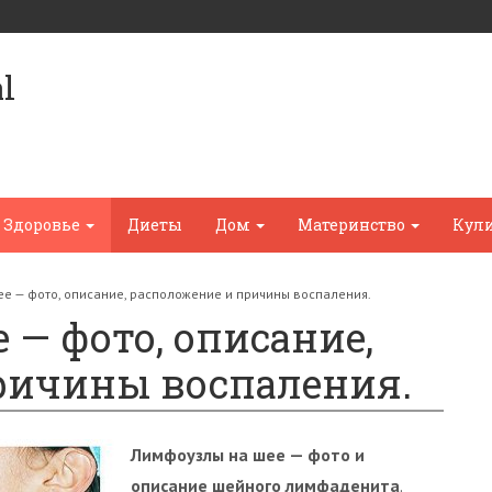
l
Здоровье
Диеты
Дом
Материнство
Кул
е — фото, описание, расположение и причины воспаления.
— фото, описание,
ричины воспаления.
Лимфоузлы на шее — фото и
описание шейного лимфаденита
.