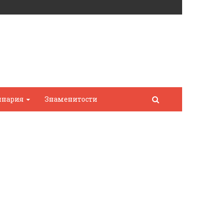
инария
Знаменитости