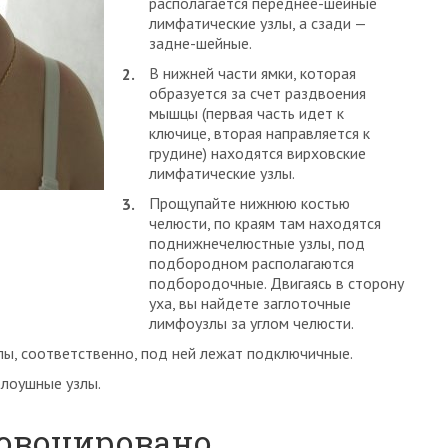
располагается переднее-шейные
лимфатические узлы, а сзади —
задне-шейные.
В нижней части ямки, которая
образуется за счет раздвоения
мышцы (первая часть идет к
ключице, вторая направляется к
грудине) находятся вирховские
лимфатические узлы.
Прощупайте нижнюю костью
челюсти, по краям там находятся
поднижнечелюстные узлы, под
подбородном располагаются
подбородочные. Двигаясь в сторону
уха, вы найдете заглоточные
лимфоузлы за углом челюсти.
ы, соответственно, под ней лежат подключичные.
олоушные узлы.
ровоцировано