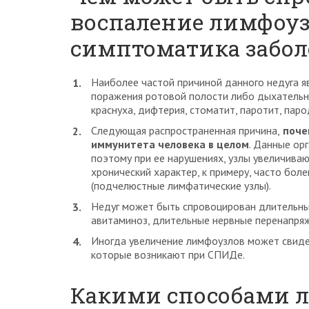
воспаление лимфоуз
симптоматика забол
Наиболее частой причиной данного недуга 
поражения ротовой полости либо дыхательных
краснуха, дифтерия, стоматит, паротит, парод
Следующая распространенная причина,
поче
иммунитета человека в целом
. Данные ор
поэтому при ее нарушениях, узлы увеличиваю
хронический характер, к примеру, часто бо
(подчелюстные лимфатические узлы).
Недуг может быть спровоцирован длительны
авитаминоз, длительные нервные перенапряж
Иногда увеличение лимфоузлов может свиде
которые возникают при СПИДе.
Какими способами л