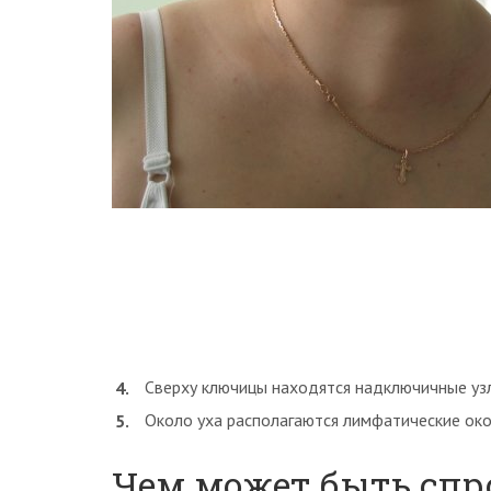
Сверху ключицы находятся надключичные узл
Около уха располагаются лимфатические ок
Чем может быть сп