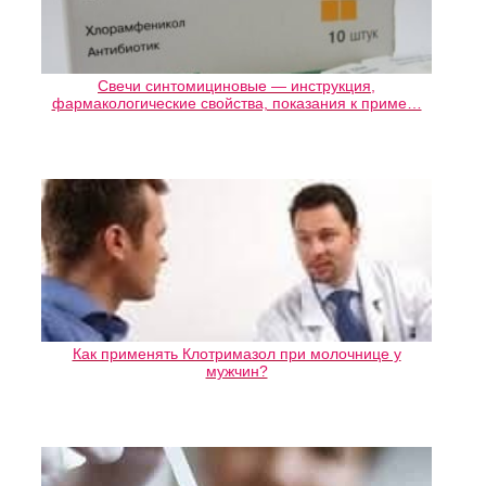
Свечи синтомициновые — инструкция,
фармакологические свойства, показания к приме…
Как применять Клотримазол при молочнице у
мужчин?