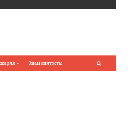
инария
Знаменитости