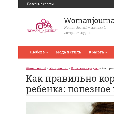
Полезные советы
Womanjourna
Woman Journal — женский
интернет-журнал
Любовь
Мода и стиль
Красота
Womanjournal
»
Материнство
»
Кормление грудью
»
Как пра
Как правильно ко
ребенка: полезное