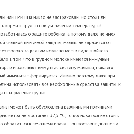
ды или ГРИППа никто не застрахован. Но стоит ли
ь кормить грудью при увеличении температуры?
озаботилась о защите ребенка, а потому даже не имея
ой сильной иммунной защиты, малыш не заразится от
рез молоко за редким исключением в виде гнойного
Дело в том, что в грудном молоке имеются иммунные
оторые и заменяют иммунную систему малыша, пока его
ый иммунитет формируется. Именно поэтому даже при
олжна использовать все необходимые средства защиты, к
щать кормление грудью.
щины может быть обусловлена различными причинами
мометра не достигает 37,5 °С, то волноваться не стоит.
 обратиться к лечащему врачу — он поставит диагноз и