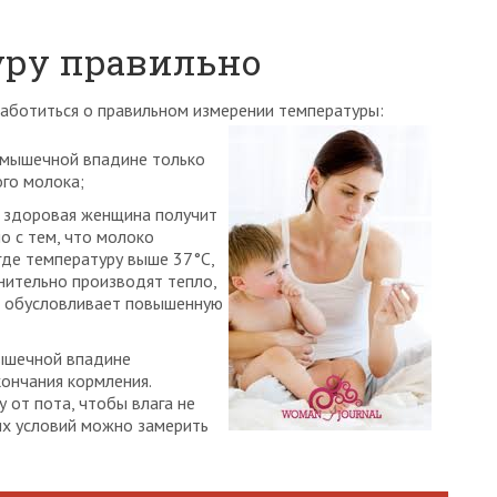
уру правильно
заботиться о правильном измерении температуры:
дмышечной впадине только
ого молока;
, здоровая женщина получит
но с тем, что молоко
 где температуру выше 37°С,
ительно производят тепло,
то обусловливает повышенную
ышечной впадине
кончания кормления.
от пота, чтобы влага не
их условий можно замерить