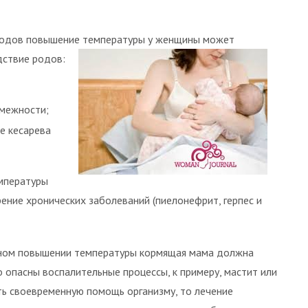
 родов повышение температуры у женщины может
дствие родов:
межности;
е кесарева
мпературы
ение хронических заболеваний (пиелонефрит, герпес и
ьном повышении температуры кормящая мама должна
о опасны воспалительные процессы, к примеру, мастит или
ть своевременную помощь организму, то лечение