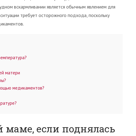
удном вскармливании является обычным явлением для
итуации требует осторожного подхода, поскольку
дикаментов.
температура?
ей матери
ры?
мощью медикаментов?
ературе?
 маме, если поднялась