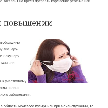
о заставит на время прервать кормление ребенка или
ри повышении
 необходимо
му акушеру-
е к акушеру
таза или
я к участковому
 если налицо
ного заболевания.
 области мочевого пузыря или при мочеиспускании, то