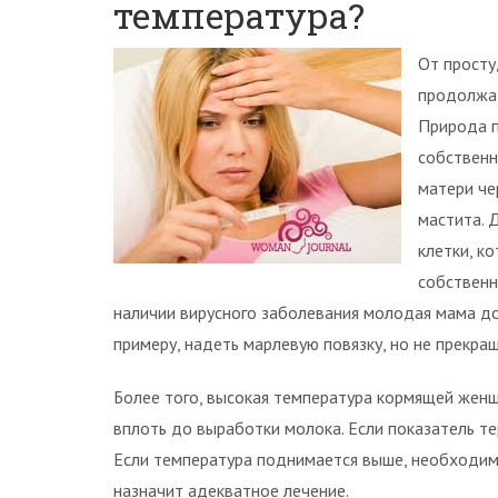
температура?
От просту
продолжат
Природа п
собственн
матери че
мастита. 
клетки, к
собственн
наличии вирусного заболевания молодая мама д
примеру, надеть марлевую повязку, но не прекра
Более того, высокая температура кормящей жен
вплоть до выработки молока. Если показатель тер
Если температура поднимается выше, необходимо
назначит адекватное лечение.