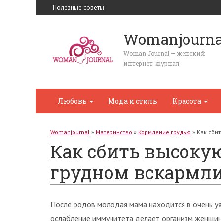
Полезные советы
Womanjourna
Woman Journal — женский
интернет-журнал
Любовь
Мода и стиль
Красота
Womanjournal
»
Материнство
»
Кормление грудью
»
Как сби
Как сбить высоку
грудном вскармл
После родов молодая мама находится в очень уя
ослабление иммунитета делает организм женщи