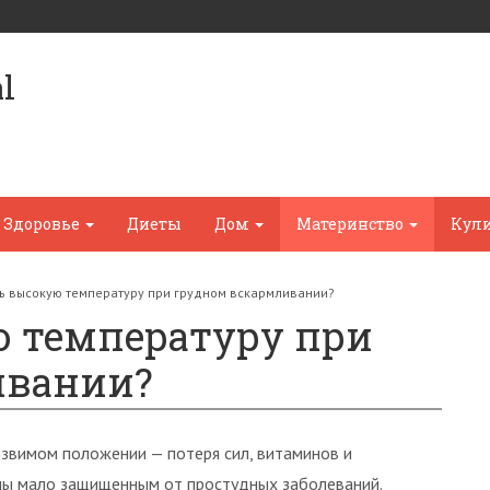
l
Здоровье
Диеты
Дом
Материнство
Кул
ть высокую температуру при грудном вскармливании?
ю температуру при
ивании?
звимом положении — потеря сил, витаминов и
ны мало защищенным от простудных заболеваний.