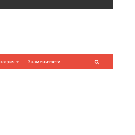
инария
Знаменитости