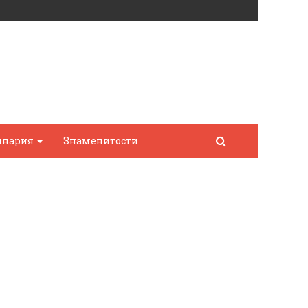
инария
Знаменитости