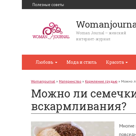
Полезные советы
Womanjourna
Woman Journal — женский
интернет-журнал
Любовь
Мода и стиль
Красота
Womanjournal
»
Материнство
»
Кормление грудью
»
Можно л
Можно ли семечки
вскармливания?
Многие 
повседн