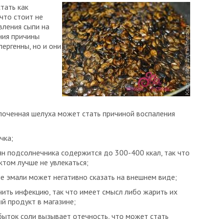
тать как
что стоит не
вления сыпи на
ния причины
лергенны, но и они
глоченная шелуха может стать причиной воспаления
чка;
ян подсолнечника содержится до 300-400 ккал, так что
ктом лучше не увлекаться;
е эмали может негативно сказать на внешнем виде;
чить инфекцию, так что имеет смысл либо жарить их
й продукт в магазине;
быток соли вызывает отечность, что может стать