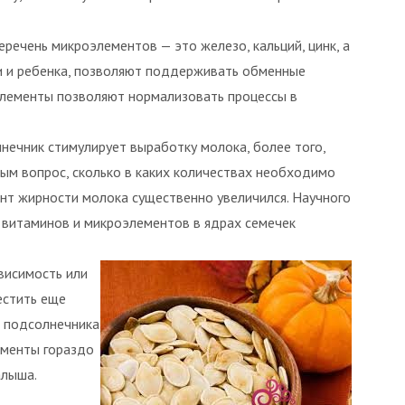
речень микроэлементов — это железо, кальций, цинк, а
и и ребенка, позволяют поддерживать обменные
 элементы позволяют нормализовать процессы в
ечник стимулирует выработку молока, более того,
тым вопрос, сколько в каких количествах необходимо
нт жирности молока существенно увеличился. Научного
 витаминов и микроэлементов в ядрах семечек
висимость или
естить еще
а подсолнечника
ементы гораздо
алыша.