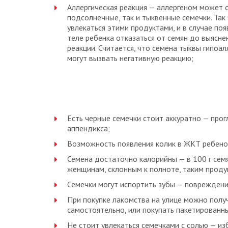
Аллергическая реакция — аллергеном может с
подсолнечные, так и тыквенные семечки. Так 
увлекаться этими продуктами, и в случае поя
теле ребенка отказаться от семян до выясне
реакции. Считается, что семена тыквы гипоал
могут вызвать негативную реакцию;
Есть черные семечки стоит аккуратно — про
аппендикса;
Возможность появления колик в ЖКТ ребено
Семена достаточно калорийны — в 100 г сем
женщинам, склонным к полноте, таким проду
Семечки могут испортить зубы — повреждени
При покупке лакомства на улице можно полу
самостоятельно, или покупать пакетированны
Не стоит увлекаться семечками с солью — из