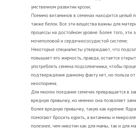
умственном развитии крохи;
Помимо витаминов в семенах находится целый пе
также белок. Все эти вещества важны для матер
процессы на достойном уровне. Более того, эти
мочеполовой и сердечнососудистой системе;
Некоторые специалисты утверждают, что подсолн
повышает его жирность, правда, остается откры
употреблять семена подсолнечника, чтобы проце
подтверждения данному факту нет, но польза от
неоспорима;
Для многих поедание семечек превращается в за
вредную привычку, но именно она позволяет зам
более вредную привычку, такую как курение. Ядр
помогают бросить курить, а витамины и микроэл
полезнее, чем никотин как для мамы, так и для м