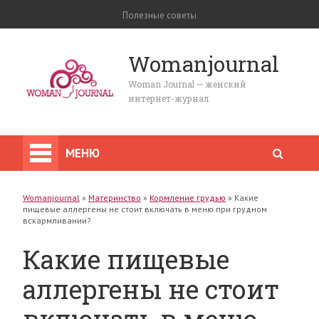
Полезные советы
Womanjournal
Woman Journal — женский
интернет-журнал
МЕНЮ
Womanjournal
»
Материнство
»
Кормление грудью
»
Какие
пищевые аллергены не стоит включать в меню при грудном
вскармливании?
Какие пищевые
аллергены не стоит