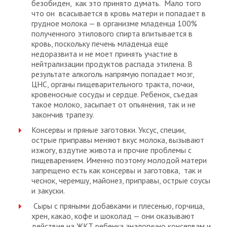
безобиден, как это принято думать. Мало того
что он всасывается в кровь матери и попадает в
грудное молока — в организме младенца 100%
полученного этилового спирта впитывается в
кровь, поскольку печень младенца еще
недоразвита и не моет принять участие в
нейтрализации продуктов распада этилена. В
результате алкоголь напрямую попадает мозг,
ЦНС, органы пищеварительного тракта, почки,
кровеносные сосуды и сердце. Ребенок, съедая
такое молоко, засыпает от опьянения, так и не
закончив трапезу.
Консервы и пряные заготовки. Уксус, специи,
острые приправы меняют вкус молока, вызывают
изжогу, вздутие живота и прочие проблемы с
пищеварением. Именно поэтому молодой матери
запрещено есть как консервы и заготовка, так и
чеснок, черемшу, майонез, приправы, острые соусы
и закуски.
Сыры с пряными добавками и плесенью, горчица,
хрен, какао, кофе и шоколад — они оказывают
действие на ЖКТ ребенка аналогично консервам и