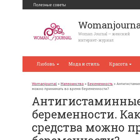
Полезные советы
Womanjourna
Woman Journal — женский
интернет-журнал
Любовь
Мода и стиль
Красота
Womanjournal
»
Материнство
»
Беременность
»
Антигистами
можно принимать во время беременности?
Антигистаминные
беременности. Ка
средства можно п