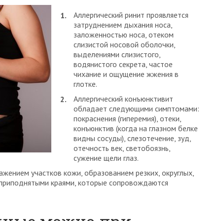
Аллергический ринит проявляется
затруднением дыхания носа,
заложенностью носа, отеком
слизистой носовой оболочки,
выделениями слизистого,
водянистого секрета, частое
чихание и ощущение жжения в
глотке.
Аллергический конъюнктивит
обладает следующими симптомами:
покраснения (гиперемия), отеки,
конъюнктив (когда на глазном белке
видны сосуды), слезотечение, зуд,
отечность век, светобоязнь,
сужение щели глаз.
ажением участков кожи, образованием резких, округлых,
 приподнятыми краями, которые сопровождаются