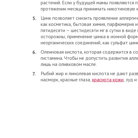
растений. Если у будущей мамы появляются 
протяжении месяца принимать никотиновую ки
Цинк позволяет снизить проявление аллерги
как косметика, бытовая химия, парфюмерия 
пятидесяти — шестидесяти мг в сутки в виде 
осторожны, применение цинка в ионной форм
неорганических соединений, как сульфат цин
Олеиновая кислота, которая содержится в с
гистамина. Чтобы не допустить развития алл
лишь на оливковом масле.
Рыбий жир и линолевая кислота не дают разв
насморк, красные глаза,
краснота кожи
, зуд и