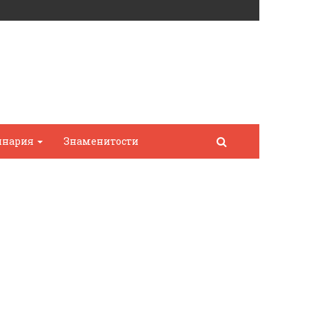
инария
Знаменитости