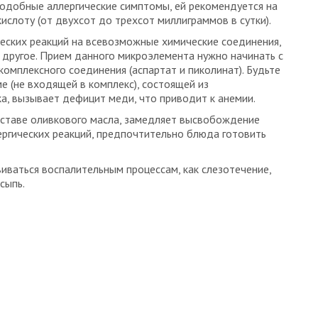
подобные аллергические симптомы, ей рекомендуется на
слоту (от двухсот до трехсот миллиграммов в сутки).
ческих реакций на всевозможные химические соединения,
и другое. Прием данного микроэлемента нужно начинать с
комплексного соединения (аспартат и пиколинат). Будьте
е (не входящей в комплекс), состоящей из
ка, вызывает дефицит меди, что приводит к анемии.
оставе оливкового масла, замедляет высвобождение
ергических реакций, предпочтительно блюда готовить
иваться воспалительным процессам, как слезотечение,
 сыпь.