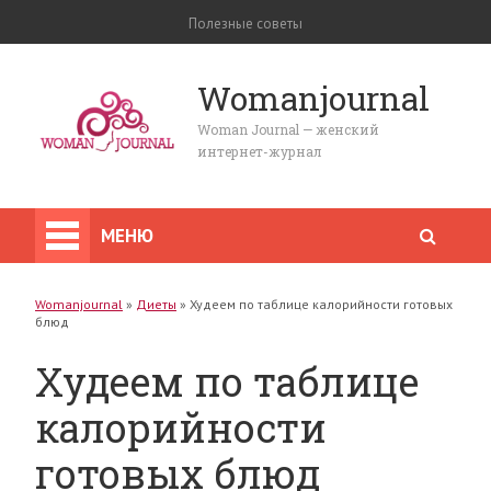
Полезные советы
Womanjournal
Woman Journal — женский
интернет-журнал
МЕНЮ
Womanjournal
»
Диеты
»
Худеем по таблице калорийности готовых
блюд
Худеем по таблице
калорийности
готовых блюд